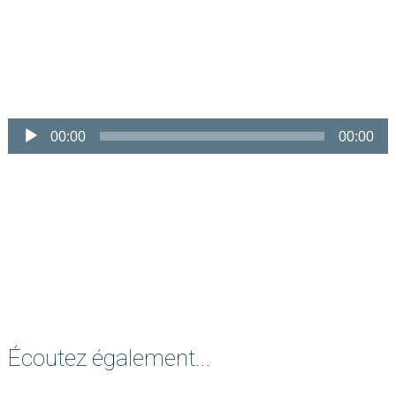
audio
00:00
00:00
Écoutez également...