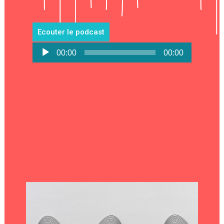
Ecouter le podcast
Lecteur
00:00
00:00
audio