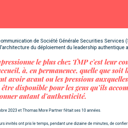
augmenter
ou
diminuer
le
volume.
 communication de Société Générale Securities Services 
l’architecture du déploiement du leadership authentique 
pressionne le plus chez TMP c’est leur co
accueil, à, en permanence, quelle que soit 
ent avoir avant ou les pressions auxquelles
à être disponible pour les gens qu’ils acco
onner autant d’authenticité.
ctobre 2023 et Thomas More Partner fêtait ses 10 années.
rs invités ont pris le temps, pendant une dizaine de minutes, de confie