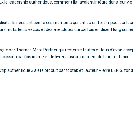
eux
le leadership authentique
, comment ils l’avaient intégré dans leur vie
icité, ils nous ont confié ces moments qui ont eu un fort impact sur leur
rs mots, leurs vécus, et des anecdotes qui parfois en disent long sur l
onçue par Thomas More Partner qui remercie toutes et tous d’avoir acce
cussion parfois intime et de livrer ainsi un moment de leur existence.
ship authentique » a été produit par tootak et l’auteur Pierre DENIS, fond