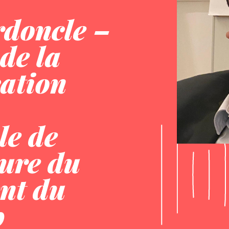
doncle –
de la
ation
le de
ture du
nt du
p