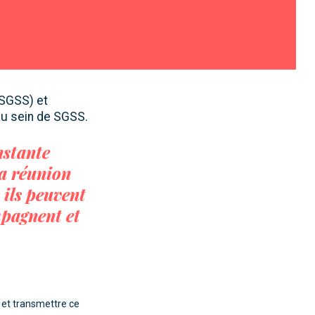
(SGSS) et
au sein de SGSS.
nstante
la réunion
 ils peuvent
mpagnent et
r et transmettre ce