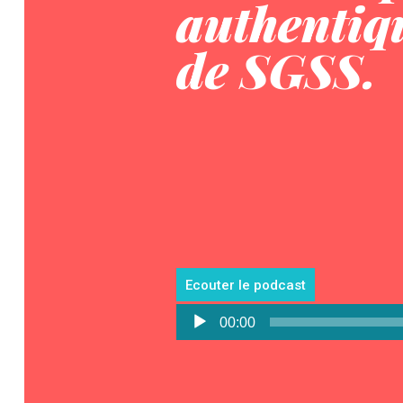
authentiq
de SGSS.
Ecouter le podcast
Lecteur
00:00
audio