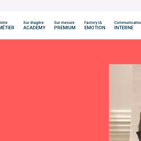
otre
Sur étagére
Sur mesure
Factory IA
Communicatio
MÉTIER
ACADEMY
PREMIUM
EMOTION
INTERNE