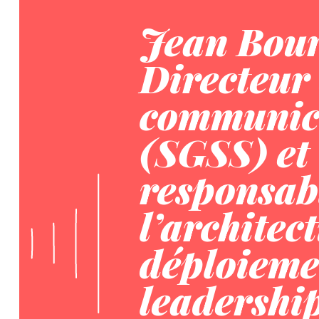
Jean Bour
Directeur 
communic
(SGSS) et
responsab
l’architec
déploieme
leadershi