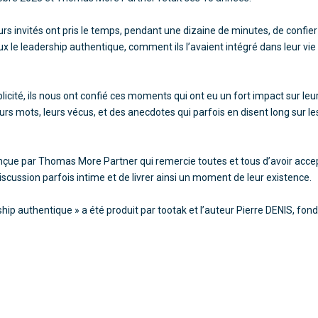
rs invités ont pris le temps, pendant une dizaine de minutes, de confie
eux
le leadership authentique
, comment ils l’avaient intégré dans leur vie
icité, ils nous ont confié ces moments qui ont eu un fort impact sur leur
rs mots, leurs vécus, et des anecdotes qui parfois en disent long sur l
onçue par Thomas More Partner qui remercie toutes et tous d’avoir acce
cussion parfois intime et de livrer ainsi un moment de leur existence.
ship authentique » a été produit par tootak et l’auteur Pierre DENIS, fond