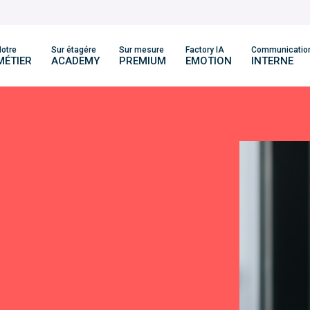
otre
Sur étagére
Sur mesure
Factory IA
Communicatio
MÉTIER
ACADEMY
PREMIUM
EMOTION
INTERNE