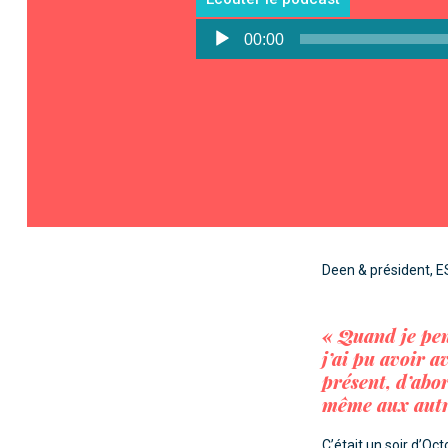
Lecteur
00:00
audio
Deen & président, 
« Quand je pen
j’ai pu avoir 
présent, d’abo
même aux autres
C’était un soir d’O