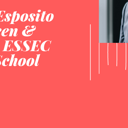
Esposito
een &
, ESSEC
School