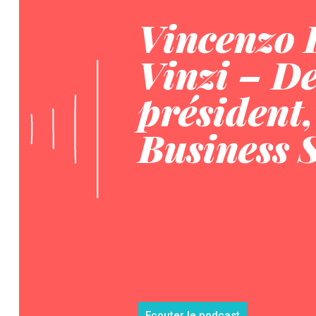
Vincenzo 
Vinzi – D
président
Business 
Ecouter le podcast