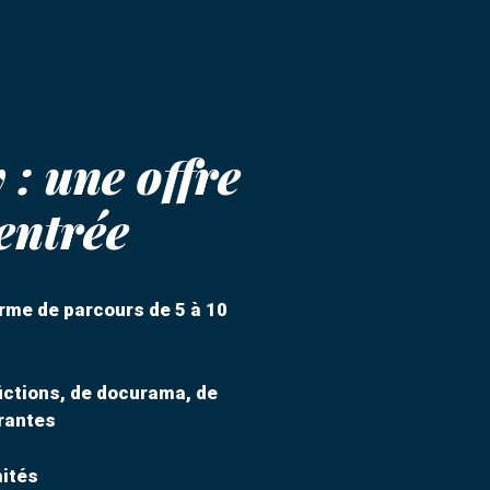
: une offre
entrée
rme de parcours de 5 à 10
ictions, de docurama, de
irantes
mités