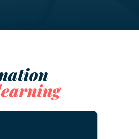
rmation
learning