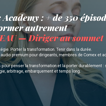
 Academy : + de 350 épiso
former autrement
AU — Diriger au sommet
tégie. Porter la transformation. Tenir dans la durée.
n audio premium pour dirigeants, membres de Comex et 
pour penser la transformation et la porter durablement : s
gie, arbitrage, embarquement et temps long.