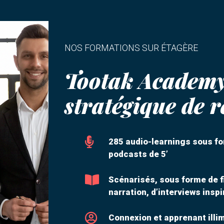
NOS FORMATIONS SUR ÉTAGÈRE
Tootak Academy 
stratégique de r

285 audio-learnings sous fo
podcasts de 5’

Scénarisés, sous forme de f
narration, d’interviews insp

Connexion et apprenant illi