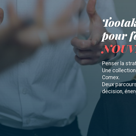
Tootak
pour 
NOUVE
Penser la stra
Une collectio
Comex.
Deux parcours 
décision, éner