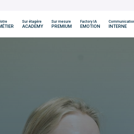
otre
Sur étagére
Sur mesure
Factory IA
Communicatio
MÉTIER
ACADEMY
PREMIUM
EMOTION
INTERNE