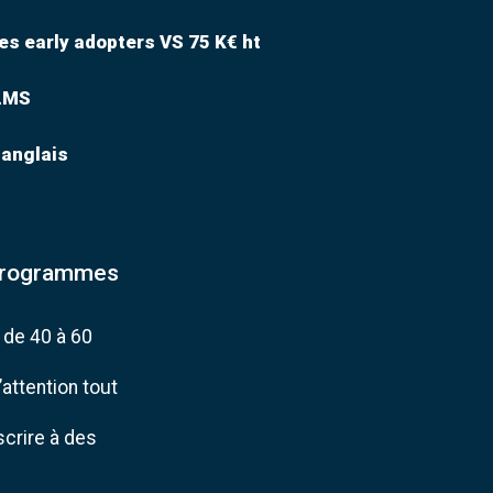
les early adopters VS 75 K€ ht
 LMS
 anglais
 programmes
de 40 à 60
attention tout
scrire à des