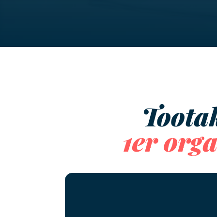
Tootak
1er org