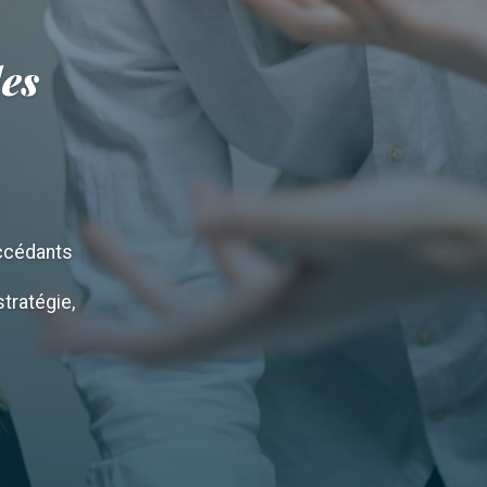
des
accédants
tratégie,