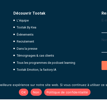
Découvrir Tootak
Re
L’équipe
Tootak By Kea
Évènements
Recrutement
Dans la presse
Témoignages & cas clients
Tous les programmes de podcast learning
Tootak Emotion, la factory IA
eilleure expérience sur notre site web. Si vous continuez à utiliser ce
OK
Non
Politique de confidentialité
site
Nous Contacter