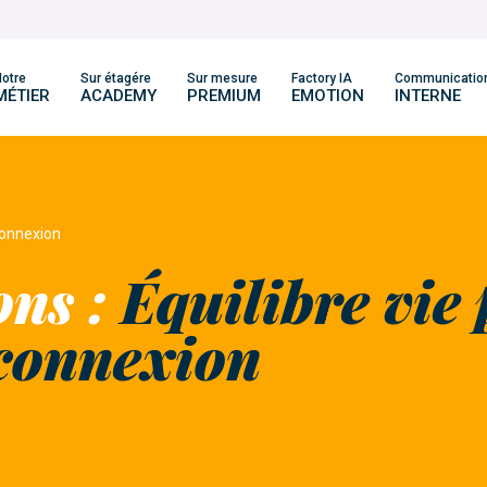
otre
Sur étagére
Sur mesure
Factory IA
Communicatio
MÉTIER
ACADEMY
PREMIUM
EMOTION
INTERNE
éconnexion
ons :
Équilibre vie 
éconnexion