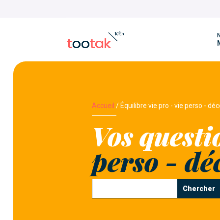
N
Accueil
/
Équilibre vie pro - vie perso - d
Vos questi
perso - d