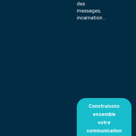
des
messages,
incarnation…
Construisons
ensemble
votre
communication