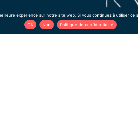
Découvrir Tootak
Re
eilleure expérience sur notre site web. Si vous continuez à utiliser ce
L’équipe
OK
Non
Politique de confidentialité
Tootak By Kea
Évènements
Recrutement
Dans la presse
Témoignages & cas clients
Tous les programmes de podcast learning
Tootak Emotion, la factory IA
site
Nous Contacter