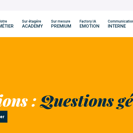
otre
Sur étagére
Sur mesure
Factory IA
Communicatio
MÉTIER
ACADEMY
PREMIUM
EMOTION
INTERNE
ions :
Questions gé