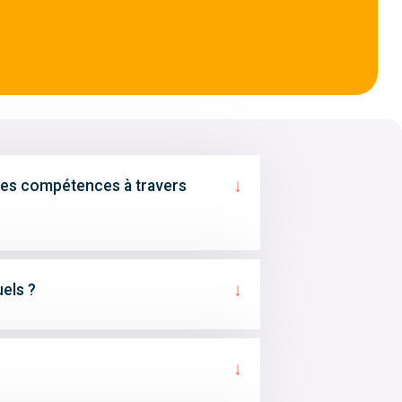
↓
des compétences à travers
↓
uels ?
↓