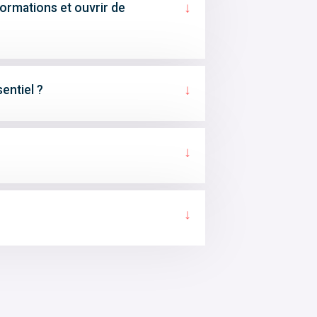
↓
ormations et ouvrir de
↓
sentiel ?
↓
↓