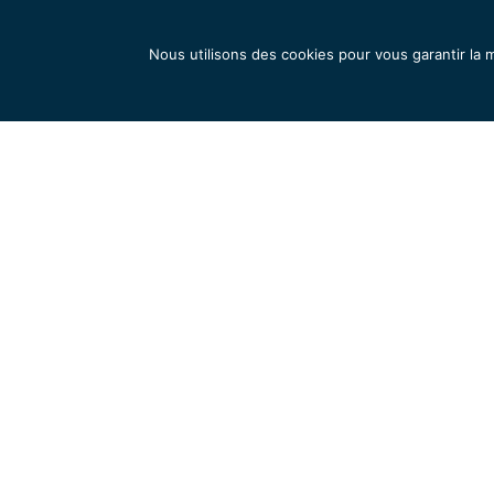
Nous utilisons des cookies pour vous garantir la m
Téléchargez l’App Tootak
CGUS
RGPD
Mentions légales
Plan du 