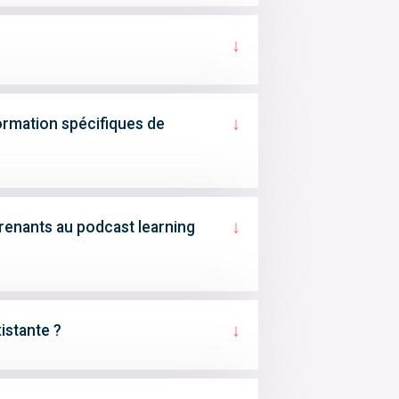
↓
↓
ormation spécifiques de
↓
prenants au podcast learning
↓
istante ?