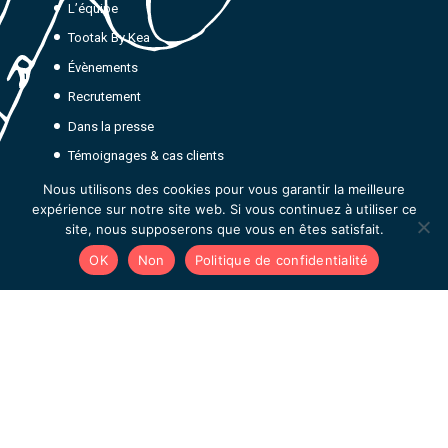
L’équipe
Tootak By Kea
Évènements
Recrutement
Dans la presse
Témoignages & cas clients
Tous les programmes de podcast learning
Nous utilisons des cookies pour vous garantir la meilleure
expérience sur notre site web. Si vous continuez à utiliser ce
Tootak Emotion, la factory IA
site, nous supposerons que vous en êtes satisfait.
OK
Non
Politique de confidentialité
Restez informés