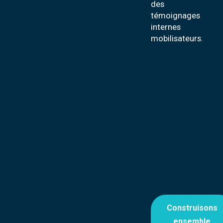
des
témoignages
internes
mobilisateurs.
Construisons
ensemble