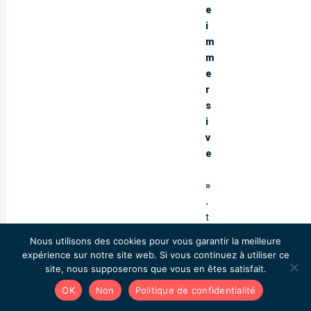
e
i
m
m
e
r
s
i
v
e
»
.
t
o
Nous utilisons des cookies pour vous garantir la meilleure
o
expérience sur notre site web. Si vous continuez à utiliser ce
t
site, nous supposerons que vous en êtes satisfait.
a
OK
Non
Politique de confidentialité
k