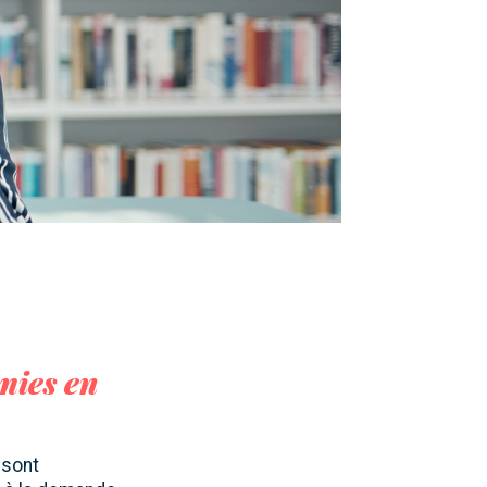
mies en
 sont