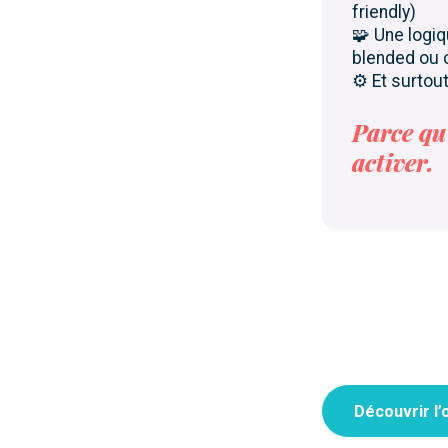
friendly)
🧩 Une logi
blended ou 
⚙️ Et surtout
Parce qu’
activer.
Découvrir l’