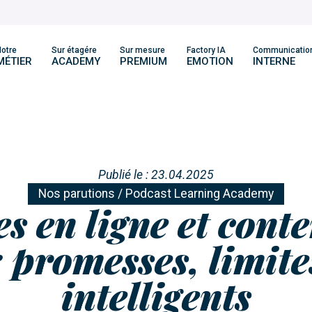
otre
Sur étagére
Sur mesure
Factory IA
Communicatio
MÉTIER
ACADEMY
PREMIUM
EMOTION
INTERNE
Publié le : 23.04.2025
Nos parutions
/
Podcast Learning Academy
s en ligne et conte
: promesses, limite
intelligents