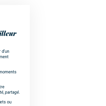
illeur
r d’un
ement
s moments
tre
té, partagé.
rets ou