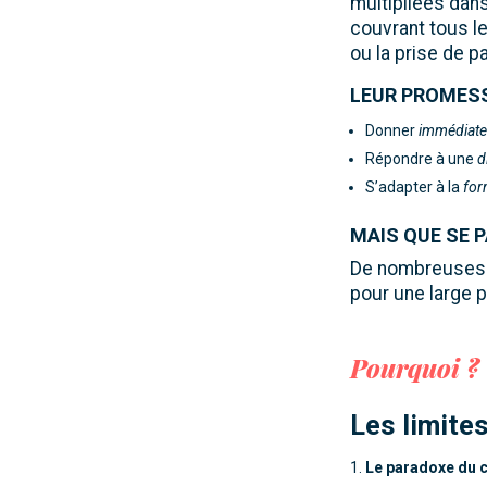
multipliées dans
couvrant tous le
ou la prise de pa
LEUR PROMESS
Donner
immédiate
Répondre à une
d
S’adapter à la
for
MAIS QUE SE P
De nombreuses e
pour une large p
Pourquoi ?
Les limite
Le paradoxe du c