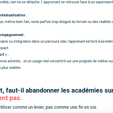
onible, rien ne se détache. L’apprenant se retrouve face à un
supermarch
textualisation :
, même bien fait, reste parfois trop éloigné du terrain ou des réalités c
compagnement :
ine ou intégration dans un parcours clair,
l’apprenant est livré à lui-mê
mpact.
rt » :
tenus achetés… et un usage réel concentré sur une poignée de vidéos o
 plus visibles.
t, faut-il abandonner les académies sur
nt pas.
utiliser
comme un levier
, pas comme une fin en soi.