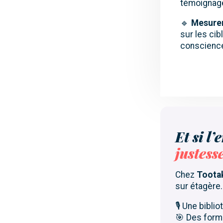
témoignage
🔹
Mesure
sur les cib
conscienc
Et si l’
justess
Chez
Toota
sur étagère
🎙 Une bibli
🎯 Des forma