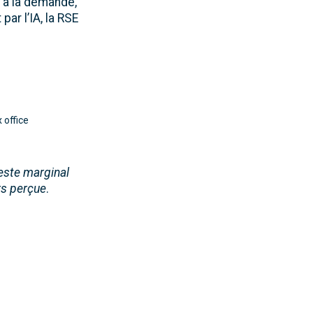
s à la demande,
ar l’IA, la RSE
 office
reste marginal
urs perçue
.