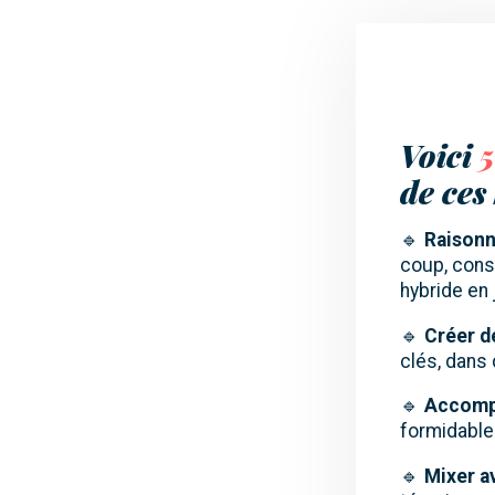
Voici
5
de ces
🔹
Raisonn
coup, cons
hybride en 
🔹
Créer de
clés, dans 
🔹
Accomp
formidabl
🔹
Mixer a