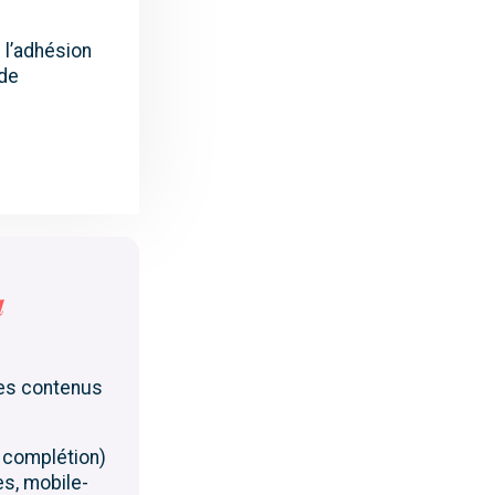
 l’adhésion
 de
a
des contenus
e complétion)
es, mobile-