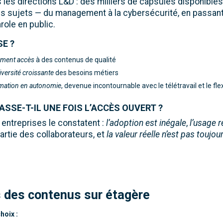
 les directions L&D : des milliers de capsules disponible
s sujets — du management à la cybersécurité, en passant p
role en public.
E ?
ment accès
à des contenus de qualité
iversité croissante
des besoins métiers
mation en autonomie
, devenue incontournable avec le télétravail et le flex
ASSE-T-IL UNE FOIS L’ACCÈS OUVERT ?
ntreprises le constatent :
l’adoption est inégale
,
l’usage 
artie des collaborateurs, et
la valeur réelle n’est pas toujo
s des contenus sur étagère
hoix :