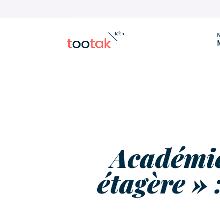
N
Académie
étagère » 