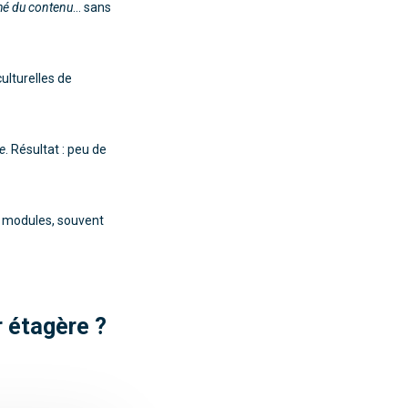
é du contenu
… sans
ulturelles de
me
. Résultat : peu de
u modules, souvent
 étagère ?