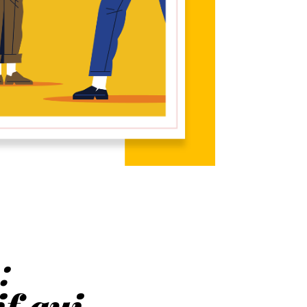
:
f qui