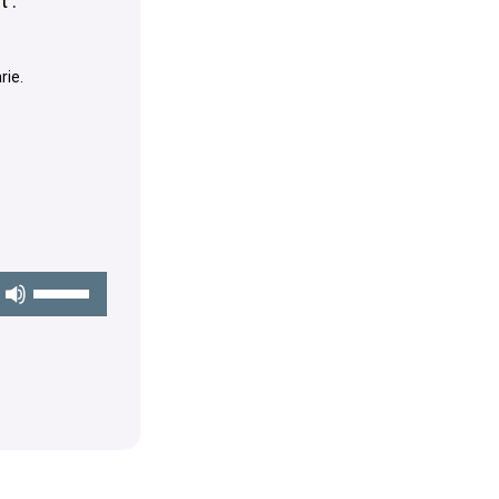
 :
volume.
rie.
Utilisez
les
flèches
haut/bas
pour
augmenter
ou
diminuer
le