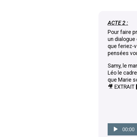
ACTE 2 :
Pour faire p
un dialogue 
que feriez-v
pensées vou
Samy, le mana
Léo le cadre
que Marie sou
🎥 EXTRAIT 3
Lecteur
audio
00:00