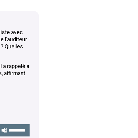
volume.
liste avec
 l’auditeur :
 ? Quelles
l a rappelé à
, affirmant
Utilisez
les