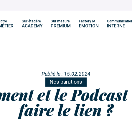
otre
Sur étagére
Sur mesure
Factory IA
Communicatio
MÉTIER
ACADEMY
PREMIUM
EMOTION
INTERNE
Publié le : 15.02.2024
Nos parutions
ment et le Podcast
faire le lien ?