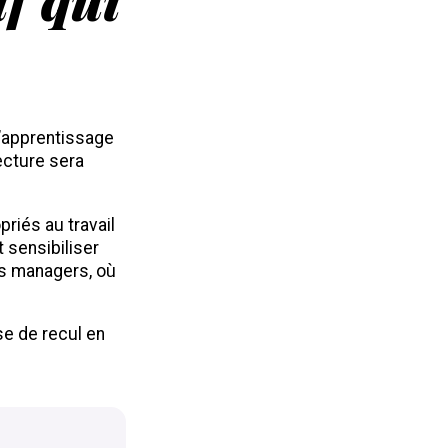
’apprentissage
ecture sera
riés au travail
 sensibiliser
es managers, où
se de recul en