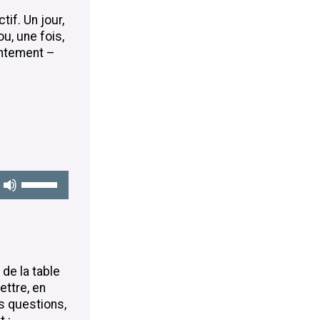
tif. Un jour,
u, une fois,
entement –
Utilisez
les
flèches
haut/bas
pour
augmenter
de la table
ou
ttre, en
diminuer
s questions,
le