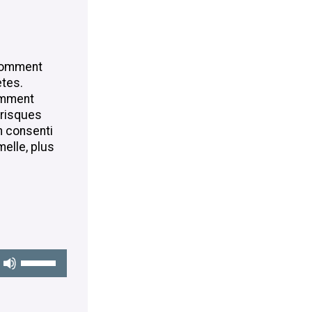
flèches
haut/bas
pour
augmenter
 comment
ou
ètes.
diminuer
Comment
le
s risques
volume.
n consenti
elle, plus
Utilisez
les
flèches
haut/bas