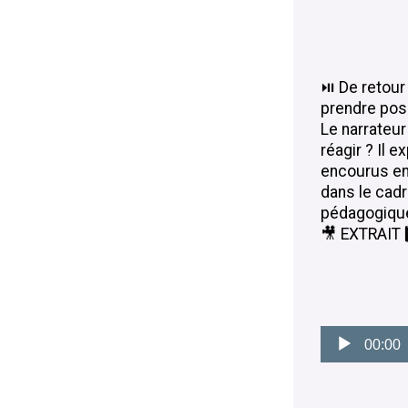
⏯ De retour
prendre pos
Le narrateur
réagir ? Il e
encourus en
dans le cadr
pédagogique 
🎥 EXTRAIT 4
Lecteur
audio
00:00