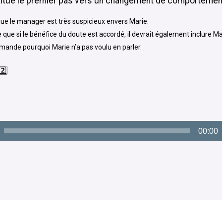
titue le premier pas vers un changement de comportement
que le manager est très suspicieux envers Marie.
 que si le bénéfice du doute est accordé, il devrait également inclure Ma
mande pourquoi Marie n’a pas voulu en parler.
️⃣
00:00