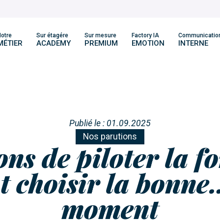
otre
Sur étagére
Sur mesure
Factory IA
Communicatio
MÉTIER
ACADEMY
PREMIUM
EMOTION
INTERNE
Publié le : 01.09.2025
Nos parutions
ons de piloter la f
 choisir la bonne
moment