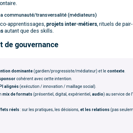
ntaire.
st la communauté/transversalité (médiateurs)
, co-apprentissages,
projets inter-métiers
, rituels de pair
ns
autant que des skills.
t de gouvernance
ention dominante
(gardien/progressiste/médiateur) et le
contexte
.
sponsor
cohérent avec cette intention.
PI alignés
(exécution / innovation / maillage social).
un
mix de formats
(présentiel, digital, expérientiel,
audio
) au service de l
ffets réels
: sur les pratiques, les décisions,
et les relations
(pas seulem
.