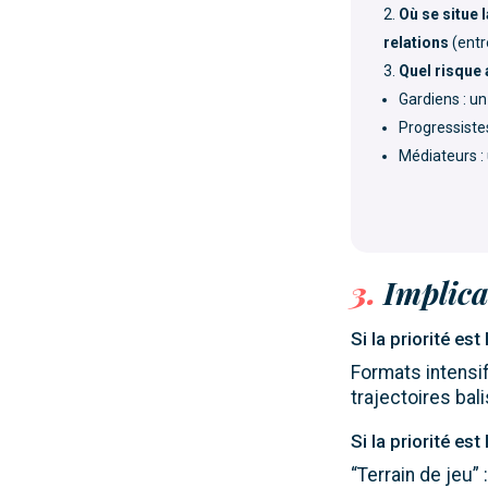
Où se situe 
relations
(entr
Quel risque
Gardiens : u
Progressiste
Médiateurs :
3.
Implica
Si la priorité es
Formats intensi
trajectoires ba
Si la priorité e
“Terrain de jeu” 