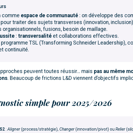
urs
on comme
espace de communauté
: on développe des c
pour traiter des sujets transverses (innovation, inclusion)
os organisationnels, fusions, besoin de maillage.
éussite
:
transversalité
et collaborations effectives.
e programme TSL (Transforming Schneider Leadership), c
t continuité.
approches peuvent toutes réussir… mais
pas au même m
ons
. Beaucoup de frictions L&D viennent d’objectifs impli
nostic simple pour 2025/2026
–S2
:
Aligner
(process/stratégie),
Changer
(innovation/pivot) ou
Relier
(sil