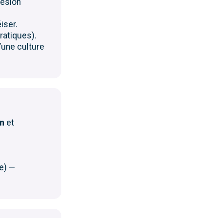
hésion
iser.
ratiques).
’une culture
on
et
e) —