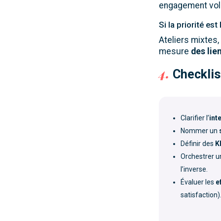
engagement volo
Si la priorité e
Ateliers mixtes
mesure
des lie
4.
Checklis
Clarifier l’
int
Nommer un
Définir des
K
Orchestrer 
l’inverse.
Évaluer les
e
satisfaction)