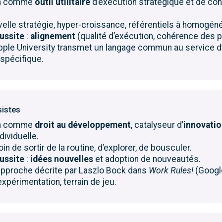
on comme
outil utilitaire
d’exécution stratégique et de co
velle stratégie, hyper-croissance, référentiels à homogéné
éussite
:
alignement
(qualité d’exécution, cohérence des p
pple University transmet un langage commun au service d
 spécifique.
sistes
on comme
droit au développement
, catalyseur d’
innovati
ndividuelle.
in de sortir de la routine, d’explorer, de bousculer.
éussite
:
idées nouvelles
et adoption de nouveautés.
’approche décrite par Laszlo Bock dans
Work Rules!
(Googl
xpérimentation, terrain de jeu.