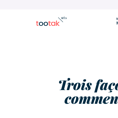
N
Trois faç
comment