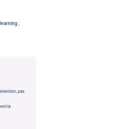
-learning ;
’intention, pas
ent la