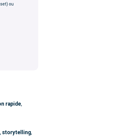
set) ou
on rapide
,
,
storytelling
,