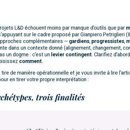
projets L&D échouent moins par manque d’outils que par
m
 s’appuyant sur le cadre proposé par Gianpiero Petriglieri (
s approches complémentaires —
gardiens
,
progressistes
,
m
nte dans un contexte donné (alignement, changement, c
as un dogme : c’est un
levier contingent
. Clarifiez d’abor
oisissez
comment
.
 tire de manière opérationnelle et je vous invite à lire l’arti
r en tirer votre propre interprétation :
chétypes, trois finalités
s