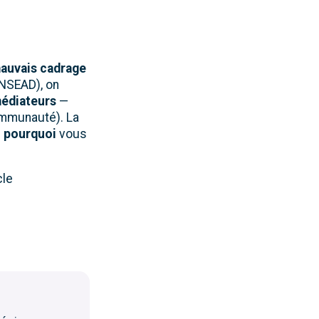
auvais cadrage
INSEAD), on
édiateurs
—
ommunauté). La
d
pourquoi
vous
cle