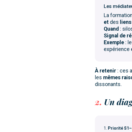
Les médiate
La formati
et
des
liens
Quand
: sil
Signal de r
Exemple
: l
expérience e
À retenir
: ces 
les
mêmes rais
dissonants.
2.
Un diag
Priorité S1