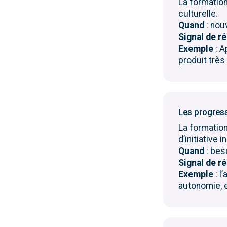
La formati
culturelle.
Quand
: nou
Signal de r
Exemple
: A
produit très
Les progres
La formati
d’initiative i
Quand
: beso
Signal de r
Exemple
: l
autonomie, e