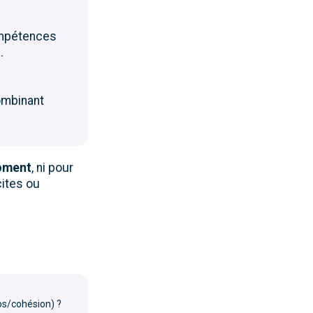
ompétences
.
ombinant
oment
, ni pour
cites ou
os/cohésion) ?