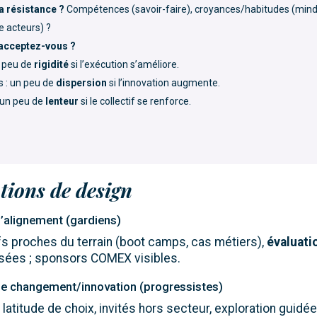
la résistance ?
Compétences (savoir-faire), croyances/habitudes (mind
e acteurs) ?
 acceptez-vous ?
n peu de
rigidité
si l’exécution s’améliore.
s : un peu de
dispersion
si l’innovation augmente.
 un peu de
lenteur
si le collectif se renforce.
tions de design
t l’alignement (gardiens)
fs proches du terrain (boot camps, cas métiers),
évaluati
lisées ; sponsors COMEX visibles.
st le changement/innovation (progressistes)
: latitude de choix, invités hors secteur, exploration guidée