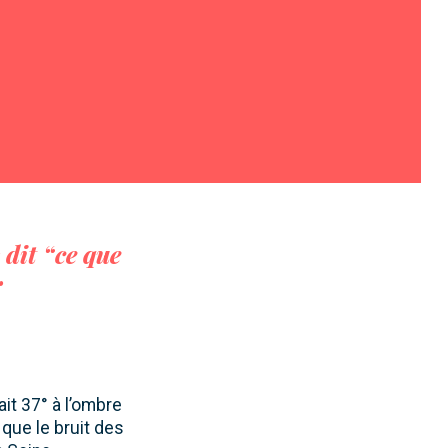
 dit “ce que
r
ait 37° à l’ombre
 que le bruit des