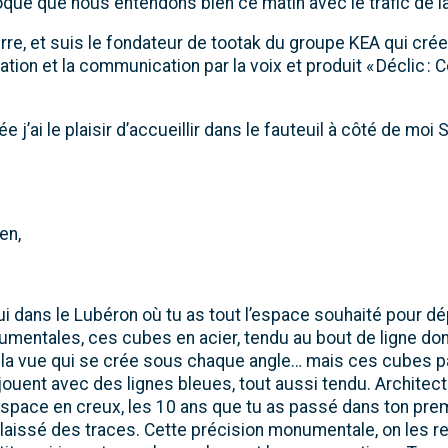
que que nous entendons bien ce matin avec le trafic de la
erre, et suis le fondateur de tootak du groupe KEA qui cr
ation et la communication par la voix et produit « Déclic 
e j’ai le plaisir d’accueillir dans le fauteuil à côté de moi
en,
ui dans le Lubéron où tu as tout l’espace souhaité pour dé
mentales, ces cubes en acier, tendu au bout de ligne dont
ir la vue qui se crée sous chaque angle… mais ces cubes p
jouent avec des lignes bleues, tout aussi tendu. Architect
espace en creux, les 10 ans que tu as passé dans ton pre
 laissé des traces. Cette précision monumentale, on les r