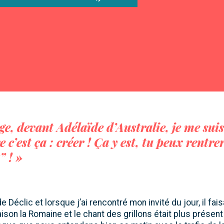
les
flèches
haut/bas
pour
augmenter
ou
diminuer
le
volume.
ge, devant Adélaïde d’Australie, je me suis
e c’est ça : créer ! Ça y est, tu peux rentre
 ! »
e Déclic et lorsque j’ai rencontré mon invité du jour, il fais
ison la Romaine et le chant des grillons était plus présent