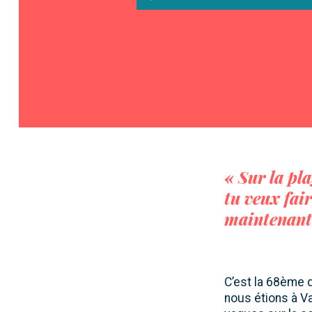
audio
« Sur la pla
tu veux fair
maintenant”
C’est la 68
ème
d
nous étions à Va