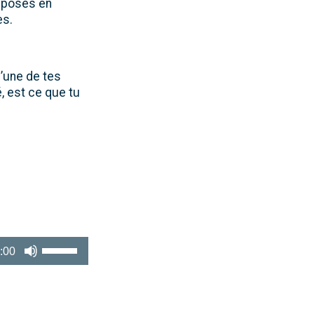
exposes en
es.
d’une de tes
, est ce que tu
Utilisez
:00
les
flèches
haut/bas
pour