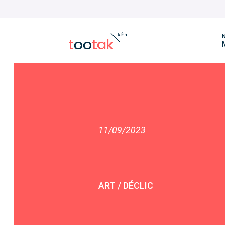
N
11/09/2023
ART / DÉCLIC