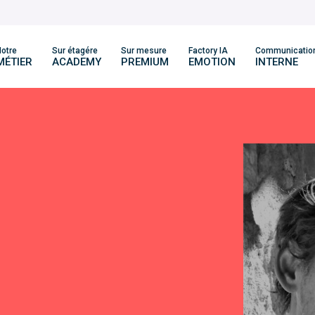
otre
Sur étagére
Sur mesure
Factory IA
Communicatio
MÉTIER
ACADEMY
PREMIUM
EMOTION
INTERNE