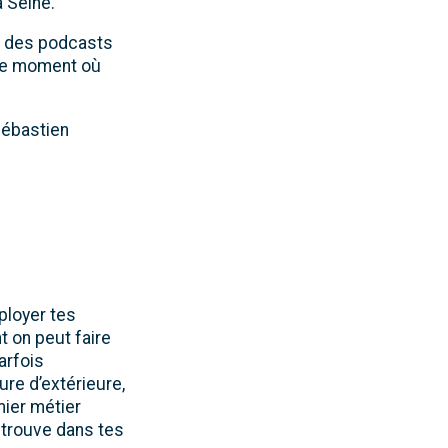
 Seine.
ée des podcasts
: Ce moment où
 Sébastien
ployer tes
 on peut faire
arfois
ure d’extérieure,
mier métier
etrouve dans tes