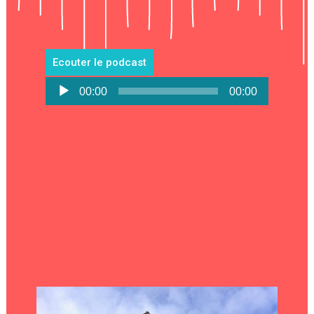
Ecouter le podcast
Lecteur
00:00
00:00
audio