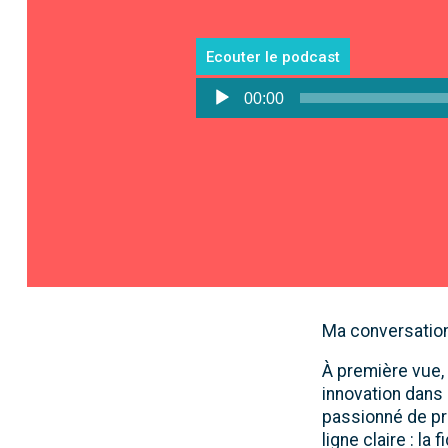
Ecouter le podcast
Lecteur
00:00
audio
Ma conversation 
À première vue, 
innovation dans
passionné de pré
ligne claire : la 