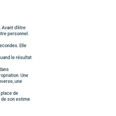
. Avant d’être
itre personnel.
secondes. Elle
uand le résultat
 dans
ropriation. Une
nverse, une
a place de
rt de son estime