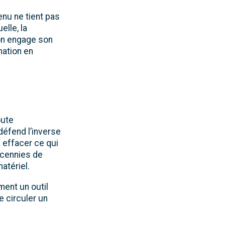
enu ne tient pas
elle, la
 on engage son
mation en
oute
éfend l’inverse
à effacer ce qui
écennies de
atériel.
ment un outil
e circuler un