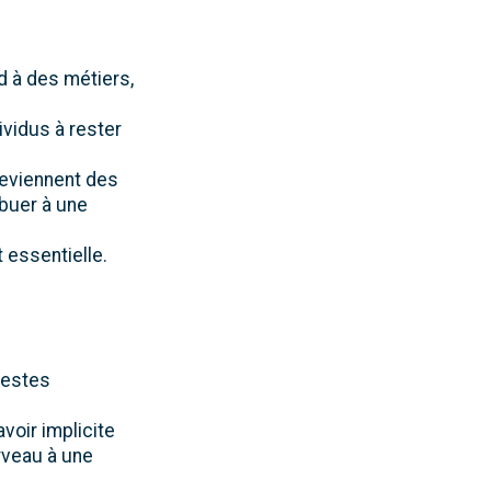
nd à des métiers,
ividus à rester
deviennent des
ibuer à une
 essentielle.
gestes
avoir implicite
rveau à une