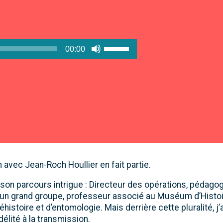
Utilisez
00:00
les
flèches
haut/bas
pour
augmenter
ou
diminuer
le
volume.
avec Jean-Roch Houllier en fait partie.
son parcours intrigue : Directeur des opérations, pédagogi
 un grand groupe, professeur associé au Muséum d’Histoir
histoire et d’entomologie. Mais derrière cette pluralité, j’
fidélité à la transmission.