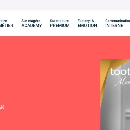
otre
Sur étagére
Sur mesure
Factory IA
Communicatio
MÉTIER
ACADEMY
PREMIUM
EMOTION
INTERNE
AK