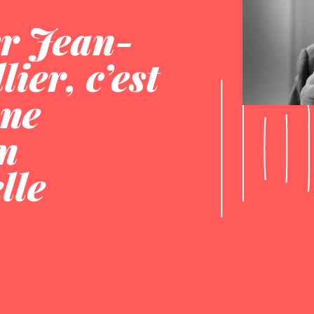
r Jean-
ier, c’est
une
on
lle