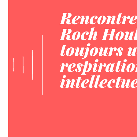
Rencontre
Roch Houll
toujours 
respirati
intellectue