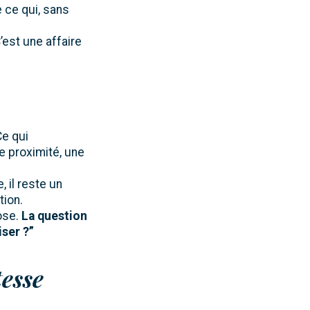
 ce qui, sans
C’est une affaire
e qui
e proximité, une
 il reste un
tion.
ose.
La question
iser ?”
tesse