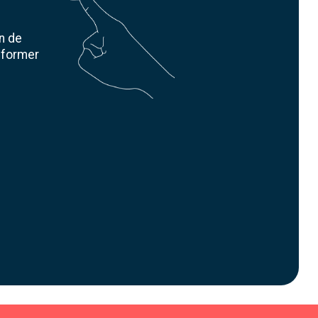
n de
nsformer