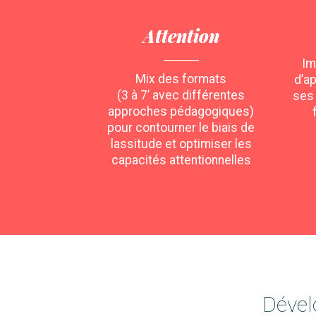
Attention
Im
Mix des formats
d’a
(3 à 7’ avec différentes
ses
approches pédagogiques)
pour contourner le biais de
lassitude et optimiser les
capacités attentionnelles
Dével