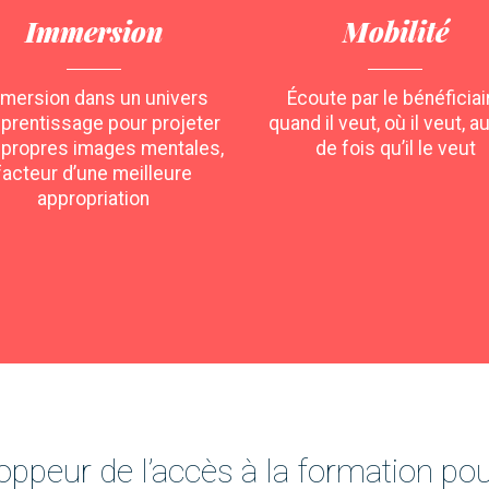
Immersion
Mobilité
mersion dans un univers
Écoute par le bénéficiai
pprentissage pour projeter
quand il veut, où il veut, a
 propres images mentales,
de fois qu’il le veut
facteur d’une meilleure
appropriation
oppeur de l’accès à la formation pou