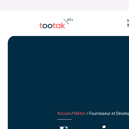
N
Accueil
/
Métier
/
Fournisseur et Dével