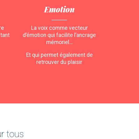
Emotion
re
La voix comme vecteur
utant
d’émotion qui facilite l’ancrage
mémoriel…
Et qui permet également de
retrouver du plaisir
r tous