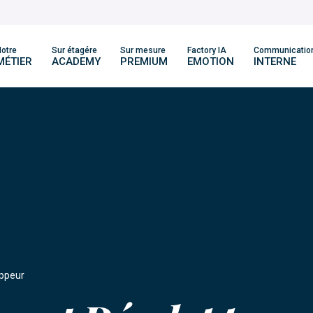
otre
Sur étagére
Sur mesure
Factory IA
Communicatio
MÉTIER
ACADEMY
PREMIUM
EMOTION
INTERNE
oppeur