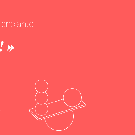
renciante
! »