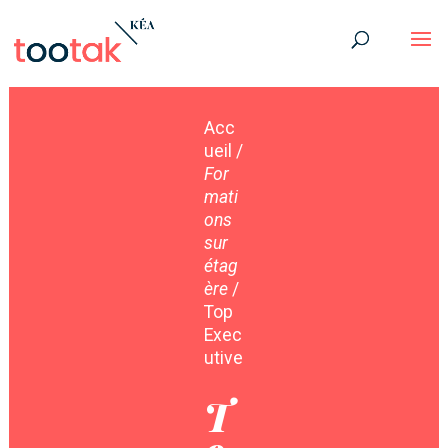
Acc
ueil /
For
mati
ons
sur
étag
ère
/
Top
Exec
utive
T