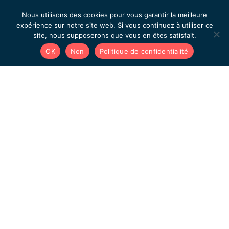
Nous utilisons des cookies pour vous garantir la meilleure
expérience sur notre site web. Si vous continuez à utiliser ce
site, nous supposerons que vous en êtes satisfait.
OK
Non
Politique de confidentialité
Ces formations peuvent également vous
intéresser...
FORMATION QVCT