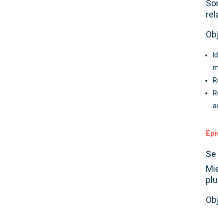
Sor
re
Obj
I
m
R
R
a
Épi
Se
Mie
plu
Obj