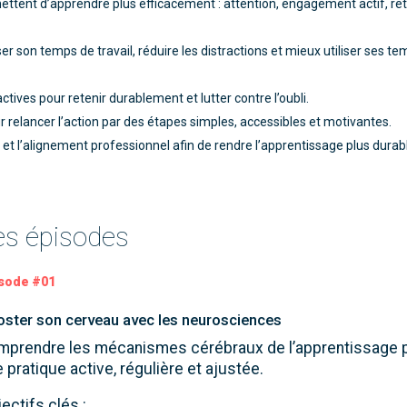
tent d’apprendre plus efficacement : attention, engagement actif, re
r son temps de travail, réduire les distractions et mieux utiliser ses t
ives pour retenir durablement et lutter contre l’oubli.
our relancer l’action par des étapes simples, accessibles et motivantes.
 et l’alignement professionnel afin de rendre l’apprentissage plus durab
es épisodes
sode #01
ster son cerveau avec les neurosciences
mprendre les mécanismes cérébraux de l’apprentissage p
 pratique active, régulière et ajustée.
ectifs clés :