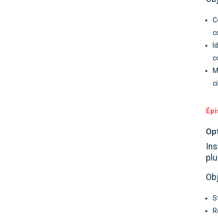
C
c
I
c
M
c
Épi
Opt
Ins
plu
Obj
S
R