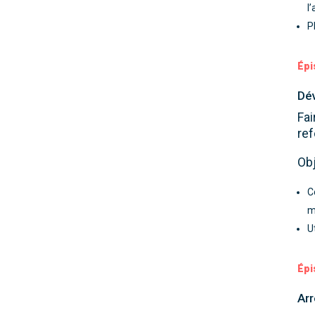
l
P
Épi
Dév
Fai
ref
Obj
C
m
U
Épi
Arr