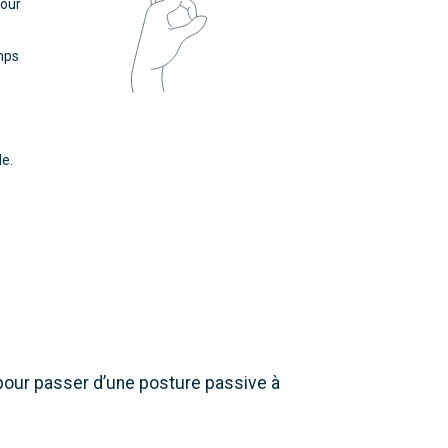
tour
emps
le.
our passer d’une posture passive à