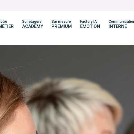
otre
Sur étagére
Sur mesure
Factory IA
Communicatio
MÉTIER
ACADEMY
PREMIUM
EMOTION
INTERNE