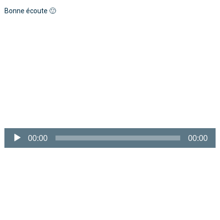
Bonne écoute 🙂
Lecteur
audio
00:00
00:00