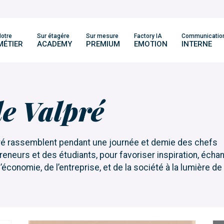
otre
Sur étagére
Sur mesure
Factory IA
Communicatio
MÉTIER
ACADEMY
PREMIUM
EMOTION
INTERNE
de Valpré
pré rassemblent pendant une journée et demie des chefs
reneurs et des étudiants, pour favoriser inspiration, écha
économie, de l’entreprise, et de la société à la lumière de 