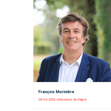
François Morinière
28 Oct 2022
|
Entretiens de Valpré