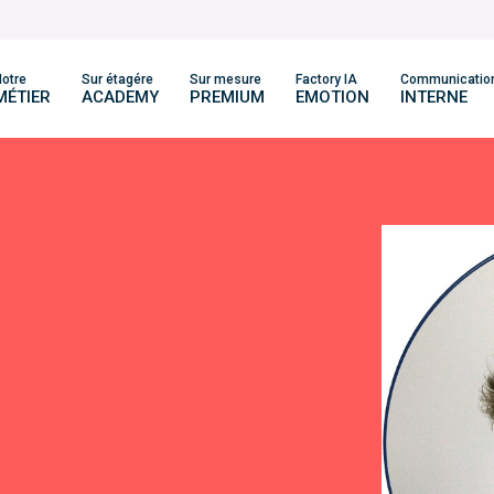
otre
Sur étagére
Sur mesure
Factory IA
Communicatio
MÉTIER
ACADEMY
PREMIUM
EMOTION
INTERNE