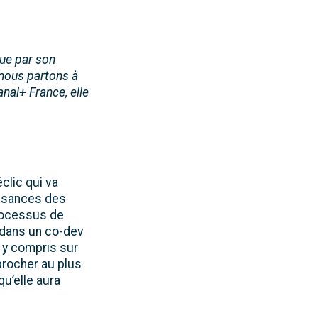
gue par son
 nous partons à
nal+ France, elle
clic qui va
issances des
processus de
 dans un co-dev
t y compris sur
procher au plus
u’elle aura