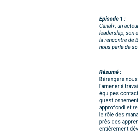
Episode 1 :
Canal+, un acteu
leadership, son 
la rencontre de 
nous parle de so
Résumé :
Bérengère nous p
l’amener à trav
équipes contact
questionnement,
approfondi et re
le rôle des man
près des appren
entièrement dév