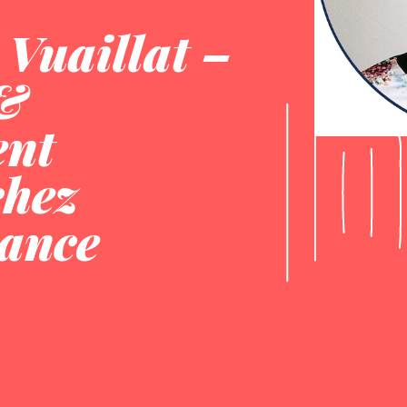
 Vuaillat –
 &
ent
chez
ance