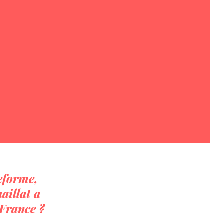
eforme,
aillat a
 France ?