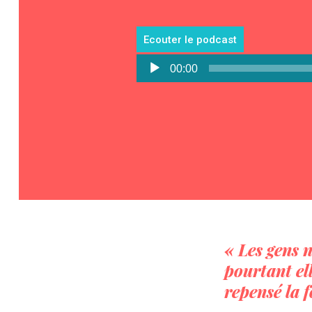
Ecouter le podcast
Lecteur
00:00
audio
« Les gens 
pourtant el
repensé la 