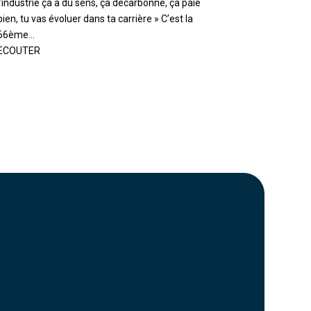
l’industrie ça a du sens, ça décarbonne, ça paie
bien, tu vas évoluer dans ta carrière » C’est la
66ème...
ECOUTER