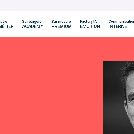
otre
Sur étagére
Sur mesure
Factory IA
Communicatio
MÉTIER
ACADEMY
PREMIUM
EMOTION
INTERNE