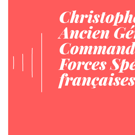
Christoph
Ancien Gé
Commanda
Forces Spé
française