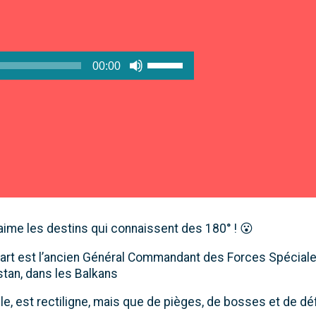
Utilisez
00:00
les
flèches
haut/bas
pour
augmenter
ou
diminuer
le
volume.
aime les destins qui connaissent des 180° ! 😮
rt est l’ancien Général Commandant des Forces Spéciale
stan, dans les Balkans
lle, est rectiligne, mais que de pièges, de bosses et de défi