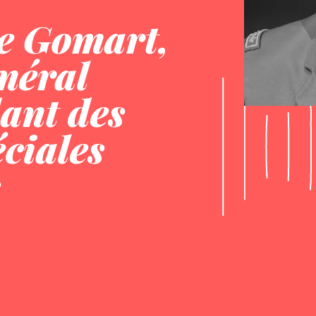
e Gomart,
néral
nt des
ciales
s