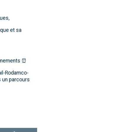
ques,
ique et sa
eignements ⏰
bail-Rodamco-
s un parcours
Utilisez