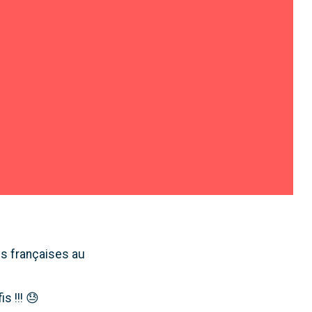
s françaises au
s !!! 😓