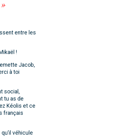
 »
issent entre les
Mikaël !
llemette Jacob,
ci à toi
 social,
t tu as de
ez Kéolis et ce
s français
 qu’il véhicule