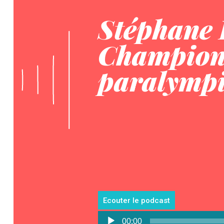
Stéphane 
Champio
paralymp
Ecouter le podcast
Lecteur
00:00