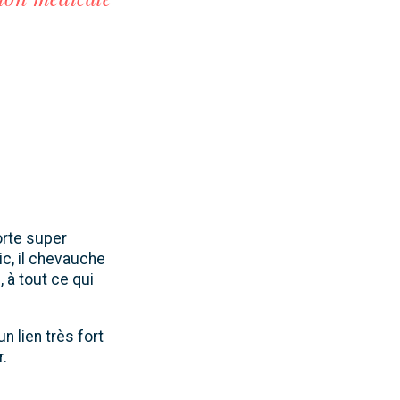
orte super
ic, il chevauche
, à tout ce qui
 lien très fort
r.