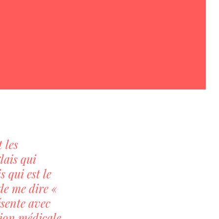
 les
lais qui
 qui est le
de me dire «
ésente avec
tion médicale