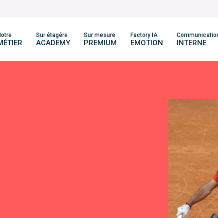
otre
Sur étagére
Sur mesure
Factory IA
Communicatio
MÉTIER
ACADEMY
PREMIUM
EMOTION
INTERNE