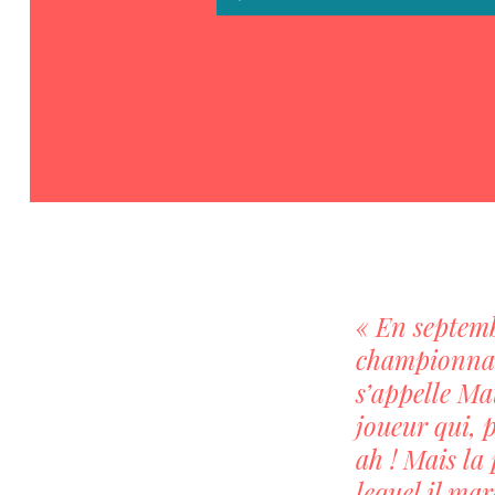
audio
« En septemb
championnats
s’appelle Ma
joueur qui, 
ah ! Mais la
lequel il ma