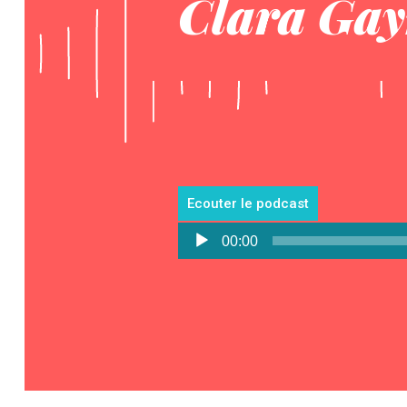
Clara Ga
Ecouter le podcast
Lecteur
00:00
audio