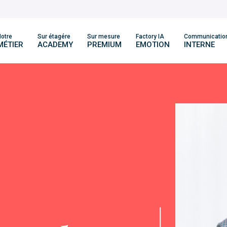
otre
Sur étagére
Sur mesure
Factory IA
Communicatio
MÉTIER
ACADEMY
PREMIUM
EMOTION
INTERNE