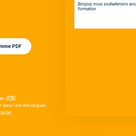
ramme PDF
n : 🇫🇷
n dans l'une des langues
tacter
.