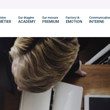
otre
Sur étagére
Sur mesure
Factory IA
Communicatio
MÉTIER
ACADEMY
PREMIUM
EMOTION
INTERNE