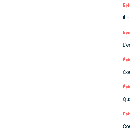
Épi
Ill
Épi
L’
Épi
Co
Épi
Qua
Épi
Com