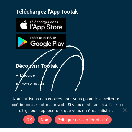
Téléchargez l’App Tootak
Découvrir Tootak
L’équipe
Tootak By Kea
Évènements
Nous utilisons des cookies pour vous garantir la meilleure
Recrutement
expérience sur notre site web. Si vous continuez à utiliser ce
Dans la presse
site, nous supposerons que vous en êtes satisfait.
Témoignages & cas clients
OK
Non
Politique de confidentialité
Tous les programmes de podcast learning