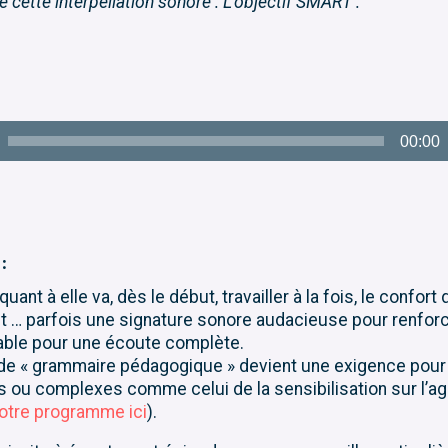
de cette interpellation sonore : L’objectif SMART :
00:00
:
ant à elle va, dès le début, travailler à la fois, le confort 
t … parfois une signature sonore audacieuse pour renforce
able pour une écoute complète.
 de « grammaire pédagogique » devient une exigence pour 
 ou complexes comme celui de la sensibilisation sur l’agi
otre programme ici
).