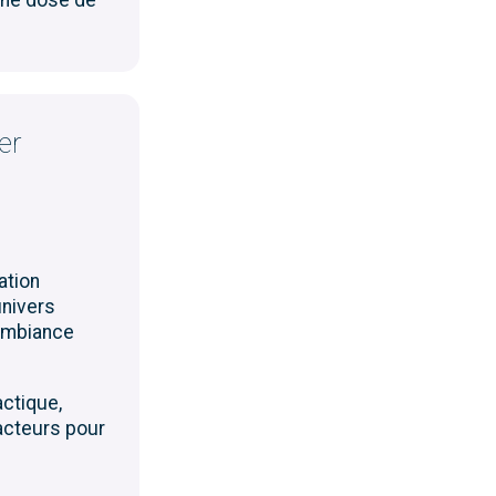
er
ation
univers
 ambiance
actique
,
acteurs
pour