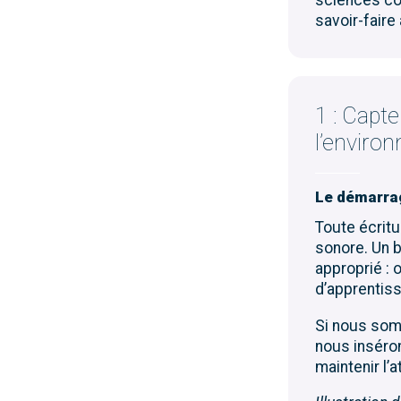
savoir-faire
1 : Capte
l’enviro
Le démarra
T
oute écritu
sonore. Un b
approprié
: 
d’apprentis
Si nous somm
nous insér
o
maintenir
l’