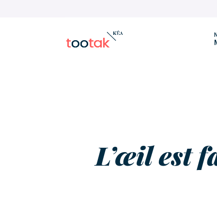
N
L’œil est f