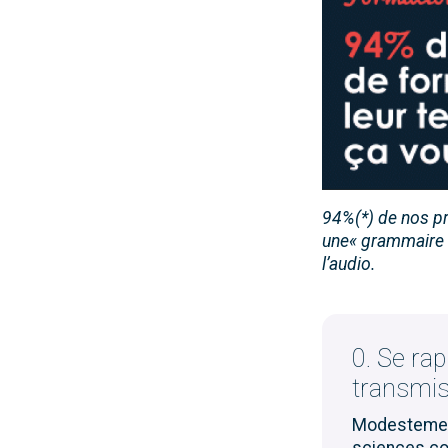
94%(*) de nos 
une
« grammaire 
l’
audio
.
0. Se rap
transmis
Modestement 
sciences co