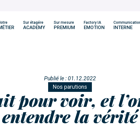
otre
Sur étagére
Sur mesure
Factory IA
Communicatio
MÉTIER
ACADEMY
PREMIUM
EMOTION
INTERNE
Publié le : 01.12.2022
Nos parutions
ait pour voir, et l’
entendre la vérité