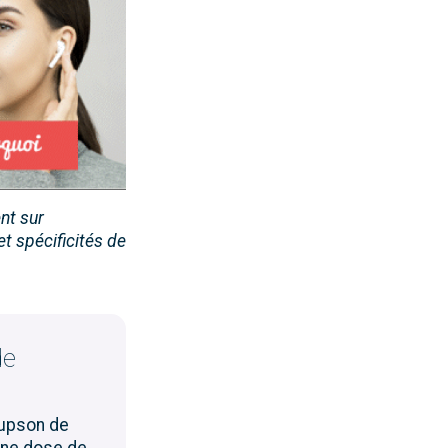
ent sur
t spécificité
s
d
e
de
oupson de
nne dose de