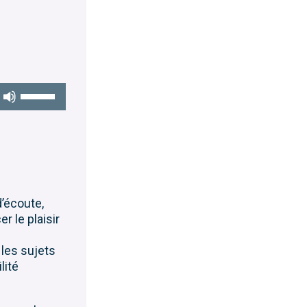
Utilisez
les
flèches
haut/bas
pour
augmenter
ou
diminuer
d’écoute,
le
r le plaisir
volume.
les sujets
lité