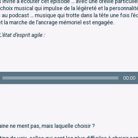
s invite à écouter cet épisode … avec une oreille particul
 choix musical qui impulse de la légèreté et la personnalit
au podcast … musique qui trotte dans la tête une fois l’é
et la marche de l’ancrage mémoriel est engagée.
L’état d’esprit agile :
00:00
ine ne ment pas, mais laquelle choisir ?