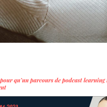
pour qu’un
parcours de podcast
learning
ent