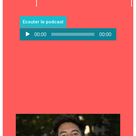
Ecouter le podcast
Lecteur
00:00
00:00
audio