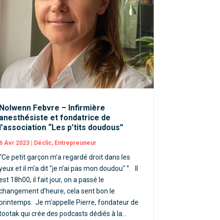
Nolwenn Febvre – Infirmière
anesthésiste et fondatrice de
l’association “Les p’tits doudous”
6 Avr 2023
|
Déclic
,
Entrepreuneur
“Ce petit garçon m’a regardé droit dans les
yeux et il m’a dit "je n’ai pas mon doudou" ”. Il
est 18h00, il fait jour, on a passé le
changement d’heure, cela sent bon le
printemps. Je m’appelle Pierre, fondateur de
tootak qui crée des podcasts dédiés à la...