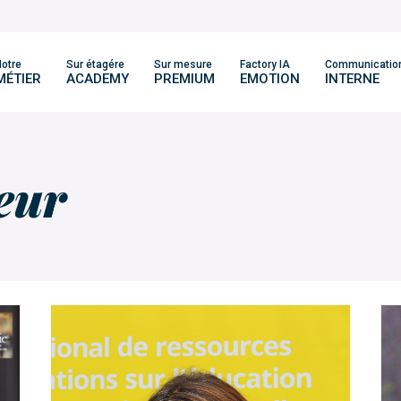
otre
Sur étagére
Sur mesure
Factory IA
Communicatio
MÉTIER
ACADEMY
PREMIUM
EMOTION
INTERNE
eur