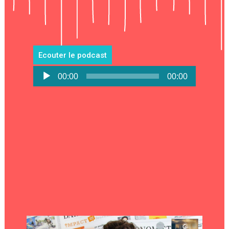
Ecouter le podcast
Lecteur
00:00
00:00
audio