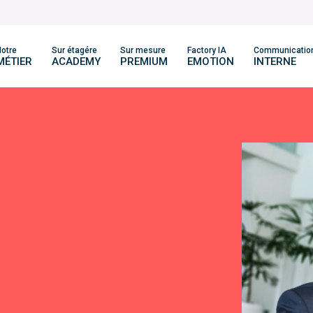
otre
Sur étagére
Sur mesure
Factory IA
Communicatio
MÉTIER
ACADEMY
PREMIUM
EMOTION
INTERNE