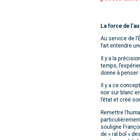
La force de l’a
Au service de l’
fait entendre un
Il y a la précis
temps, l’expéri
donne à penser q
Il y a ce concep
noir sur blanc 
l’état et créé 
Remettre l’humai
particulièremen
souligne Franço
de « ral bol » d