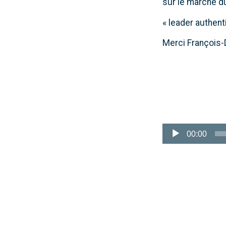
sur le marché du
« leader authent
Merci François-
Lecteur
audio
00:00