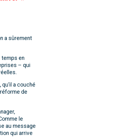
eon a sûrement
de temps en
eprises – qui
éelles.
 qu’il a couché
a réforme de
anager,
. Comme le
onse au message
ion qui arrive