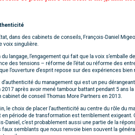
uthenticité
État, dans des cabinets de conseils, François-Daniel Mig
e voix singulière.
ion du langage, l’engagement qui fait que la voix s’emballe 
ence des tensions – réforme de l’état ou réforme des entr
ue l’ouverture d’esprit repose sur des expériences bien r
t d’authenticité du management qui est un peu dérangeant,
en 2017 après avoir mené tambour battant pendant 5 ans l
son cabinet de conseil Thomas More Partners en 2013.
n, le choix de placer l’authenticité au centre du rôle du m
t en période de transformation est terriblement exigeant
is-Daniel, c’est probablement aussi une partie de la rép
es faux semblants que nous renvoie bien souvent la générat