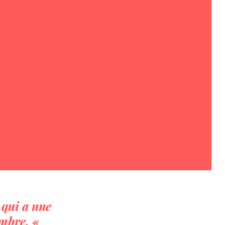
 qui a une
ombre. «