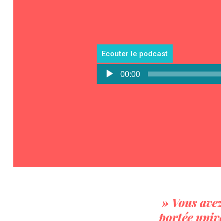
Ecouter le podcast
Lecteur
00:00
audio
» Vous avez
portée univ