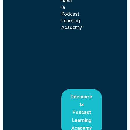
dans
la
Podcast
Learning
Academy
Découvrir
la
Podcast
Learning
Academy